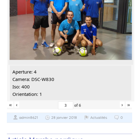
Aperture: 4
Camera: DSC-W830
Iso: 400
Orientation: 1
«
‹
›
»
of
6
admin8621
28 janvier 2018
Actualités
0